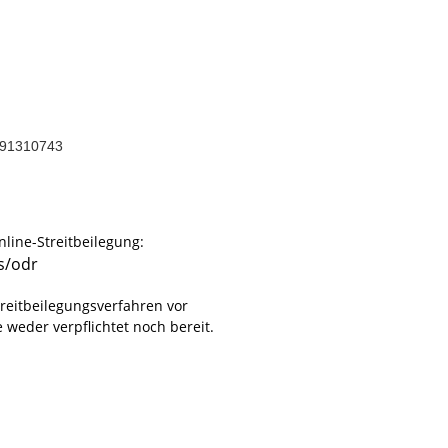
291310743
line-Streitbeilegung:
s/odr
reitbeilegungsverfahren vor
 weder verpflichtet noch bereit.